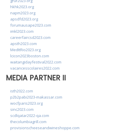
grur2023.org
hkhk2023.org
napm2023.org
apsdfd2023.org
forumausape2023.com
imkl2023.com
careerfaircsd2023.com
apsth2023.com
MedItRio2023.org
lcicon2023boston.com
waitangidayfestival2022.com
vacancesscolaires2022.com
MEDIA PARTNER II
isth2022.com
p2b2pabi2023-makassar.com
wocfparis2023.org
sinc2023.com
scdlqatar2022-qa.com
thecolumbiagrill.com
provisionscheeseandwineshoppe.com