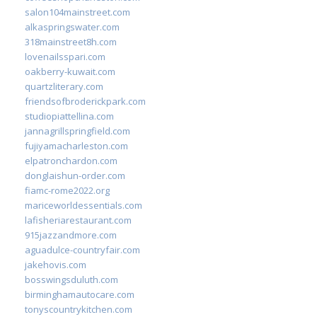
salon104mainstreet.com
alkaspringswater.com
318mainstreet8h.com
lovenailsspari.com
oakberry-kuwait.com
quartzliterary.com
friendsofbroderickpark.com
studiopiattellina.com
jannagrillspringfield.com
fujiyamacharleston.com
elpatronchardon.com
donglaishun-order.com
fiamc-rome2022.org
mariceworldessentials.com
lafisheriarestaurant.com
915jazzandmore.com
aguadulce-countryfair.com
jakehovis.com
bosswingsduluth.com
birminghamautocare.com
tonyscountrykitchen.com