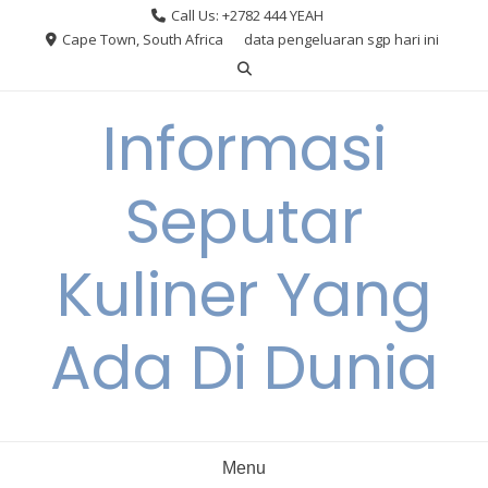
Skip
Call Us: +2782 444 YEAH
to
Cape Town, South Africa
data pengeluaran sgp hari ini
content
Informasi
Seputar
Kuliner Yang
Ada Di Dunia
Menu