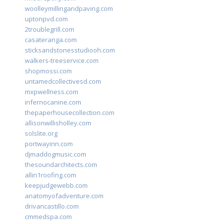
woolleymillingandpaving.com
uptonpvd.com
2troublegrill.com
casateranga.com
sticksandstonesstudiooh.com
walkers-treeservice.com
shopmossi.com
untamedcollectivesd.com
mxpwellness.com
infernocanine.com
thepaperhousecollection.com
allisonwillisholley.com
solslite.org
portwayinn.com
djmaddogmusic.com
thesoundarchitects.com
allin1roofing.com
keepjudgewebb.com
anatomyofadventure.com
drivancastillo.com
cmmedspa.com