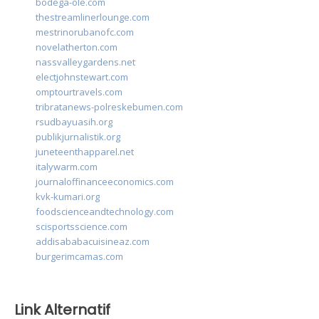
bodega-ole.com
thestreamlinerlounge.com
mestrinorubanofc.com
novelatherton.com
nassvalleygardens.net
electjohnstewart.com
omptourtravels.com
tribratanews-polreskebumen.com
rsudbayuasih.org
publikjurnalistik.org
juneteenthapparel.net
italywarm.com
journaloffinanceeconomics.com
kvk-kumari.org
foodscienceandtechnology.com
scisportsscience.com
addisababacuisineaz.com
burgerimcamas.com
Link Alternatif