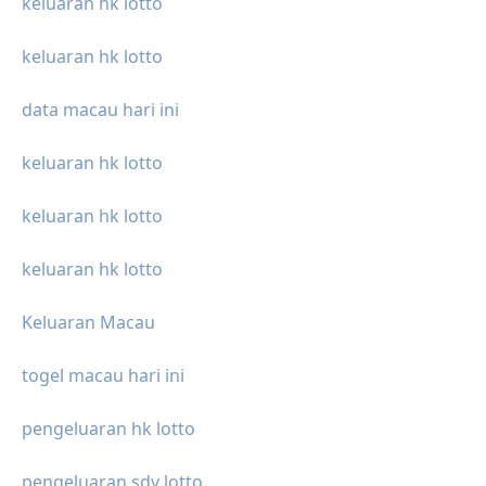
keluaran hk lotto
keluaran hk lotto
data macau hari ini
keluaran hk lotto
keluaran hk lotto
keluaran hk lotto
Keluaran Macau
togel macau hari ini
pengeluaran hk lotto
pengeluaran sdy lotto