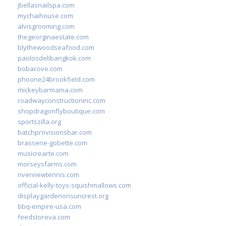
jbellasnailspa.com
mychaihouse.com
alvisgrooming.com
thegeorginaestate.com
blythewoodseafood.com
paolosdelibangkok.com
bobacove.com
phoone24brookfield.com
mickeybarmama.com
roadwayconstructioninc.com
shopdragonflyboutique.com
sportszilla.org
batchprovisionsbar.com
brasserie-gobette.com
musicrearte.com
morseysfarms.com
riverviewtennis.com
official-kelly-toys-squishmallows.com
displaygardenonsuncrest.org
bbq-empire-usa.com
feedstoreva.com