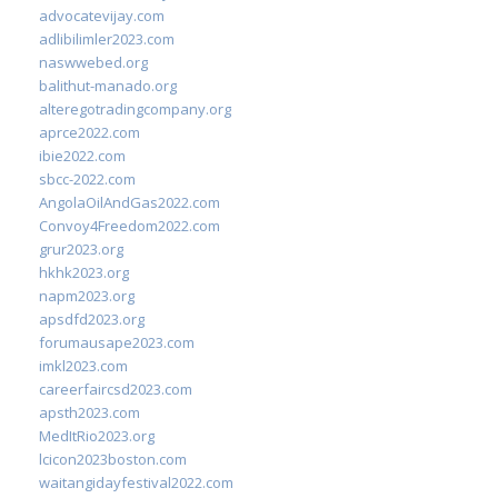
advocatevijay.com
adlibilimler2023.com
naswwebed.org
balithut-manado.org
alteregotradingcompany.org
aprce2022.com
ibie2022.com
sbcc-2022.com
AngolaOilAndGas2022.com
Convoy4Freedom2022.com
grur2023.org
hkhk2023.org
napm2023.org
apsdfd2023.org
forumausape2023.com
imkl2023.com
careerfaircsd2023.com
apsth2023.com
MedItRio2023.org
lcicon2023boston.com
waitangidayfestival2022.com