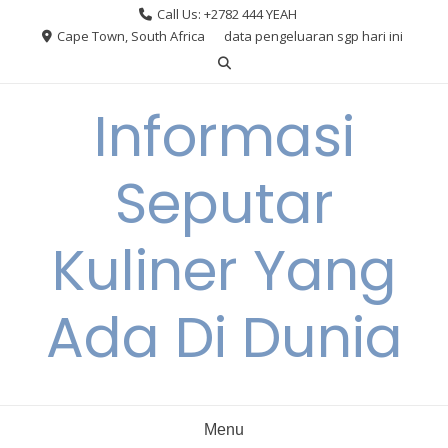
Skip
Call Us: +2782 444 YEAH
to
Cape Town, South Africa
data pengeluaran sgp hari ini
content
Informasi
Seputar
Kuliner Yang
Ada Di Dunia
Menu