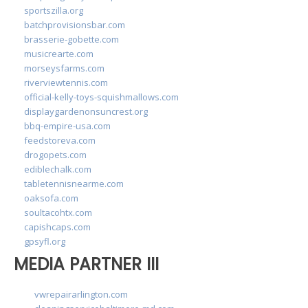
sportszilla.org
batchprovisionsbar.com
brasserie-gobette.com
musicrearte.com
morseysfarms.com
riverviewtennis.com
official-kelly-toys-squishmallows.com
displaygardenonsuncrest.org
bbq-empire-usa.com
feedstoreva.com
drogopets.com
ediblechalk.com
tabletennisnearme.com
oaksofa.com
soultacohtx.com
capishcaps.com
gpsyfl.org
MEDIA PARTNER III
vwrepairarlington.com