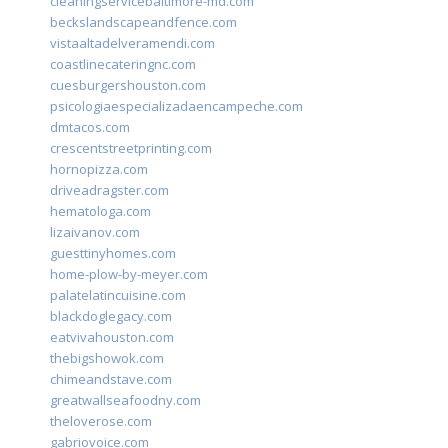
cleaningservicebaltimore-md.com
beckslandscapeandfence.com
vistaaltadelveramendi.com
coastlinecateringnc.com
cuesburgershouston.com
psicologiaespecializadaencampeche.com
dmtacos.com
crescentstreetprinting.com
hornopizza.com
driveadragster.com
hematologa.com
lizaivanov.com
guesttinyhomes.com
home-plow-by-meyer.com
palatelatincuisine.com
blackdoglegacy.com
eatvivahouston.com
thebigshowok.com
chimeandstave.com
greatwallseafoodny.com
theloverose.com
gabriovoice.com