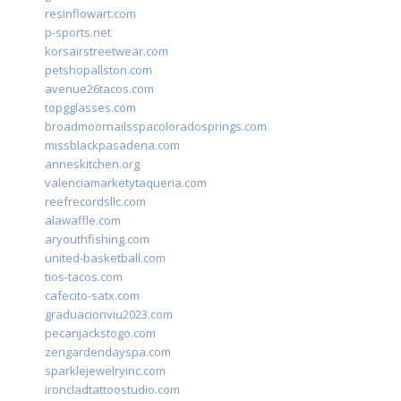
resinflowart.com
p-sports.net
korsairstreetwear.com
petshopallston.com
avenue26tacos.com
topgglasses.com
broadmoornailsspacoloradosprings.com
missblackpasadena.com
anneskitchen.org
valenciamarketytaqueria.com
reefrecordsllc.com
alawaffle.com
aryouthfishing.com
united-basketball.com
tios-tacos.com
cafecito-satx.com
graduacionviu2023.com
pecanjackstogo.com
zengardendayspa.com
sparklejewelryinc.com
ironcladtattoostudio.com