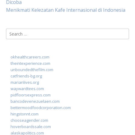
Dicoba
Menikmati Kelezatan Kafe Internasional di Indonesia
Search
for:
okhealthcareers.com
theintexperience.com
unboundedthefilm.com
catfriends-bg.org
marianlives.org
waywardtees.com
pidfloorsexpress.com
bancodevenezuelaen.com
bettermoodfoodcorporation.com
hingstonnt.com
chooseagender.com
hoverboardssale.com
alaskapolitics.com