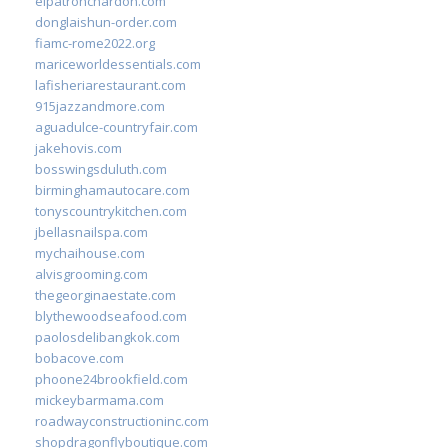
elpatronchardon.com
donglaishun-order.com
fiamc-rome2022.org
mariceworldessentials.com
lafisheriarestaurant.com
915jazzandmore.com
aguadulce-countryfair.com
jakehovis.com
bosswingsduluth.com
birminghamautocare.com
tonyscountrykitchen.com
jbellasnailspa.com
mychaihouse.com
alvisgrooming.com
thegeorginaestate.com
blythewoodseafood.com
paolosdelibangkok.com
bobacove.com
phoone24brookfield.com
mickeybarmama.com
roadwayconstructioninc.com
shopdragonflyboutique.com