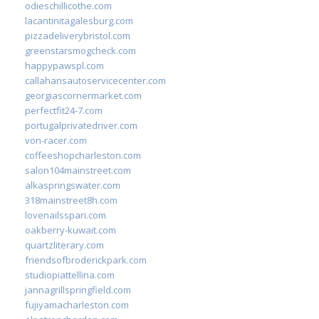
odieschillicothe.com
lacantinitagalesburg.com
pizzadeliverybristol.com
greenstarsmogcheck.com
happypawspl.com
callahansautoservicecenter.com
georgiascornermarket.com
perfectfit24-7.com
portugalprivatedriver.com
von-racer.com
coffeeshopcharleston.com
salon104mainstreet.com
alkaspringswater.com
318mainstreet8h.com
lovenailsspari.com
oakberry-kuwait.com
quartzliterary.com
friendsofbroderickpark.com
studiopiattellina.com
jannagrillspringfield.com
fujiyamacharleston.com