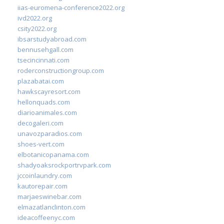
iias-euromena-conference2022.org
ivd2022.org
csity2022.org
ibsarstudyabroad.com
bennusehgall.com
tsecincinnati.com
roderconstructiongroup.com
plazabatai.com
hawkscayresort.com
hellonquads.com
diarioanimales.com
decogaleri.com
unavozparadios.com
shoes-vert.com
elbotanicopanama.com
shadyoaksrockportrvpark.com
jccoinlaundry.com
kautorepair.com
marjaeswinebar.com
elmazatlanclinton.com
ideacoffeenyc.com