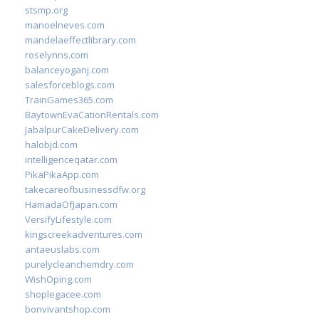
stsmp.org
manoelneves.com
mandelaeffectlibrary.com
roselynns.com
balanceyoganj.com
salesforceblogs.com
TrainGames365.com
BaytownEvaCationRentals.com
JabalpurCakeDelivery.com
halobjd.com
intelligenceqatar.com
PikaPikaApp.com
takecareofbusinessdfw.org
HamadaOfJapan.com
VersifyLifestyle.com
kingscreekadventures.com
antaeuslabs.com
purelycleanchemdry.com
WishOping.com
shoplegacee.com
bonvivantshop.com