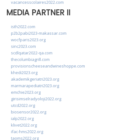
vacancesscolaires2022.com
MEDIA PARTNER II
isth2022.com
p2b2pabi2023-makassar.com
wocfparis2023.org
sinc2023.com
scdlqatar2022-qa.com
thecolumbiagrill.com
provisionscheeseandwineshoppe.com
khedi2023.org
akademikgeriatri2023.org
marmarapediatri2023.org
emchie2023.org
girisimselradyoloji2022.org
utcd2022.org
biosensor2022.org
ialp2022.org
klivet2022.org
ifac-hms2022.org
taoms2022.org