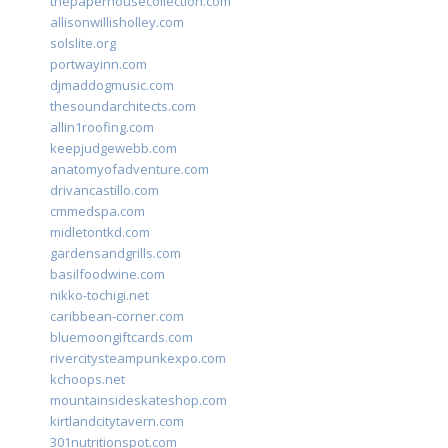
thepaperhousecollection.com
allisonwillisholley.com
solslite.org
portwayinn.com
djmaddogmusic.com
thesoundarchitects.com
allin1roofing.com
keepjudgewebb.com
anatomyofadventure.com
drivancastillo.com
cmmedspa.com
midletontkd.com
gardensandgrills.com
basilfoodwine.com
nikko-tochigi.net
caribbean-corner.com
bluemoongiftcards.com
rivercitysteampunkexpo.com
kchoops.net
mountainsideskateshop.com
kirtlandcitytavern.com
301nutritionspot.com