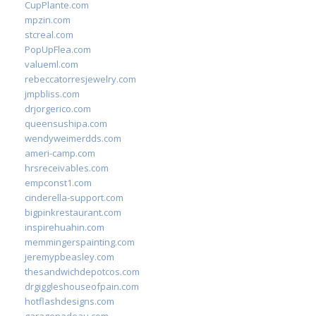
CupPlante.com
mpzin.com
stcreal.com
PopUpFlea.com
valueml.com
rebeccatorresjewelry.com
jmpbliss.com
drjorgerico.com
queensushipa.com
wendyweimerdds.com
ameri-camp.com
hrsreceivables.com
empconst1.com
cinderella-support.com
bigpinkrestaurant.com
inspirehuahin.com
memmingerspainting.com
jeremypbeasley.com
thesandwichdepotcos.com
drgiggleshouseofpain.com
hotflashdesigns.com