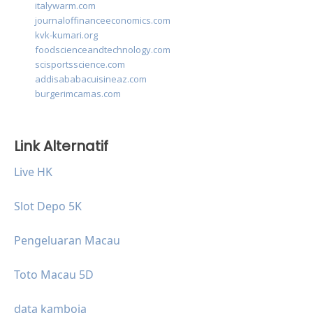
italywarm.com
journaloffinanceeconomics.com
kvk-kumari.org
foodscienceandtechnology.com
scisportsscience.com
addisababacuisineaz.com
burgerimcamas.com
Link Alternatif
Live HK
Slot Depo 5K
Pengeluaran Macau
Toto Macau 5D
data kamboja