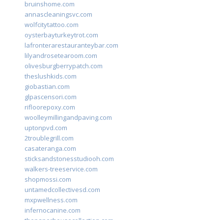
bruinshome.com
annascleaningsvc.com
wolfcitytattoo.com
oysterbayturkeytrot.com
lafronterarestauranteybar.com
lilyandrosetearoom.com
olivesburgberrypatch.com
theslushkids.com
giobastian.com
glpascensori.com
rifloorepoxy.com
woolleymillingandpaving.com
uptonpvd.com
2troublegrill.com
casateranga.com
sticksandstonesstudiooh.com
walkers-treeservice.com
shopmossi.com
untamedcollectivesd.com
mxpwellness.com
infernocanine.com