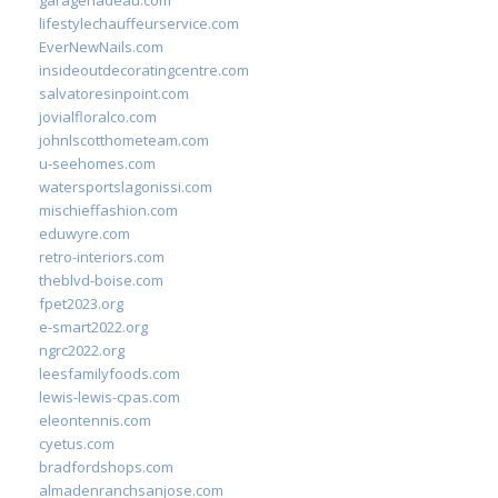
garagenadeau.com
lifestylechauffeurservice.com
EverNewNails.com
insideoutdecoratingcentre.com
salvatoresinpoint.com
jovialfloralco.com
johnlscotthometeam.com
u-seehomes.com
watersportslagonissi.com
mischieffashion.com
eduwyre.com
retro-interiors.com
theblvd-boise.com
fpet2023.org
e-smart2022.org
ngrc2022.org
leesfamilyfoods.com
lewis-lewis-cpas.com
eleontennis.com
cyetus.com
bradfordshops.com
almadenranchsanjose.com