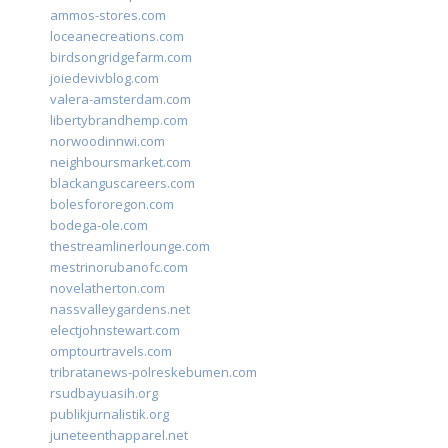
ammos-stores.com
loceanecreations.com
birdsongridgefarm.com
joiedevivblog.com
valera-amsterdam.com
libertybrandhemp.com
norwoodinnwi.com
neighboursmarket.com
blackanguscareers.com
bolesfororegon.com
bodega-ole.com
thestreamlinerlounge.com
mestrinorubanofc.com
novelatherton.com
nassvalleygardens.net
electjohnstewart.com
omptourtravels.com
tribratanews-polreskebumen.com
rsudbayuasih.org
publikjurnalistik.org
juneteenthapparel.net