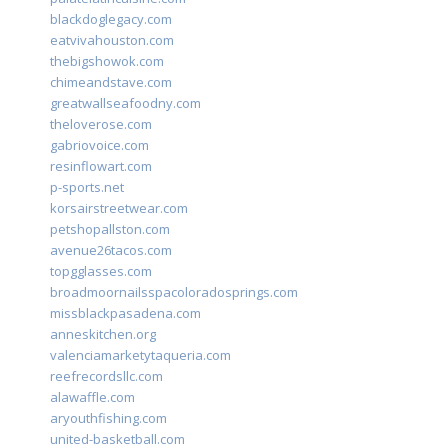
blackdoglegacy.com
eatvivahouston.com
thebigshowok.com
chimeandstave.com
greatwallseafoodny.com
theloverose.com
gabriovoice.com
resinflowart.com
p-sports.net
korsairstreetwear.com
petshopallston.com
avenue26tacos.com
topgglasses.com
broadmoornailsspacoloradosprings.com
missblackpasadena.com
anneskitchen.org
valenciamarketytaqueria.com
reefrecordsllc.com
alawaffle.com
aryouthfishing.com
united-basketball.com