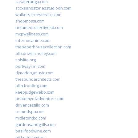
casateranga.com
sticksandstonesstudiooh.com
walkers-treeservice.com
shopmossi.com
untamedcollectivesd.com
mxpwellness.com
infernocanine.com
thepaperhousecollection.com
allisonwillisholley.com
solslite.org
portwayinn.com
djmaddogmusic.com
thesoundarchitects.com
allin1roofing.com
keepjudgewebb.com
anatomyofadventure.com
drivancastillo.com
cmmedspa.com
midletontkd.com
gardensandgrills.com
basilfoodwine.com
nikko-tochigi.net