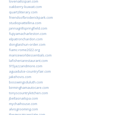
lovenailsspari.com
oakberry-kuwait.com
quartzliterary.com
friendsofbroderickpark.com
studiopiattellina.com
jannagrillspringfield.com
fujiyamacharleston.com
elpatronchardon.com
donglaishun-order.com
fiamc-rome2022.org
mariceworldessentials.com
lafisheriarestaurant.com
915jazzandmore.com
aguadulce-countryfair.com
jakehovis.com
bosswingsduluth.com
birminghamautocare.com
tonyscountrykitchen.com
jbellasnailspa.com
mychaihouse.com
alvisgrooming.com
thegeorginaestate.com