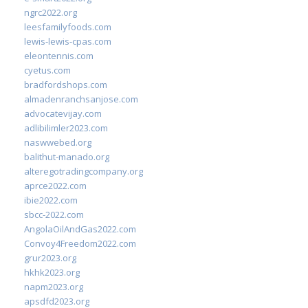
ngrc2022.org
leesfamilyfoods.com
lewis-lewis-cpas.com
eleontennis.com
cyetus.com
bradfordshops.com
almadenranchsanjose.com
advocatevijay.com
adlibilimler2023.com
naswwebed.org
balithut-manado.org
alteregotradingcompany.org
aprce2022.com
ibie2022.com
sbcc-2022.com
AngolaOilAndGas2022.com
Convoy4Freedom2022.com
grur2023.org
hkhk2023.org
napm2023.org
apsdfd2023.org