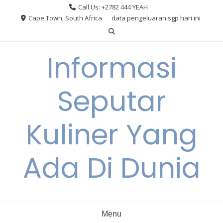
Skip
Call Us: +2782 444 YEAH
to
Cape Town, South Africa
data pengeluaran sgp hari ini
content
Informasi
Seputar
Kuliner Yang
Ada Di Dunia
Menu