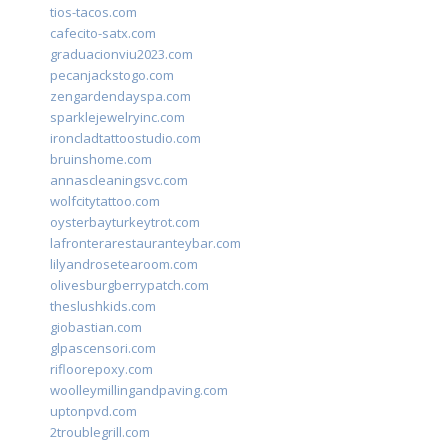
tios-tacos.com
cafecito-satx.com
graduacionviu2023.com
pecanjackstogo.com
zengardendayspa.com
sparklejewelryinc.com
ironcladtattoostudio.com
bruinshome.com
annascleaningsvc.com
wolfcitytattoo.com
oysterbayturkeytrot.com
lafronterarestauranteybar.com
lilyandrosetearoom.com
olivesburgberrypatch.com
theslushkids.com
giobastian.com
glpascensori.com
rifloorepoxy.com
woolleymillingandpaving.com
uptonpvd.com
2troublegrill.com