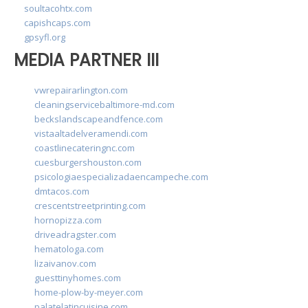
soultacohtx.com
capishcaps.com
gpsyfl.org
MEDIA PARTNER III
vwrepairarlington.com
cleaningservicebaltimore-md.com
beckslandscapeandfence.com
vistaaltadelveramendi.com
coastlinecateringnc.com
cuesburgershouston.com
psicologiaespecializadaencampeche.com
dmtacos.com
crescentstreetprinting.com
hornopizza.com
driveadragster.com
hematologa.com
lizaivanov.com
guesttinyhomes.com
home-plow-by-meyer.com
palatelatincuisine.com