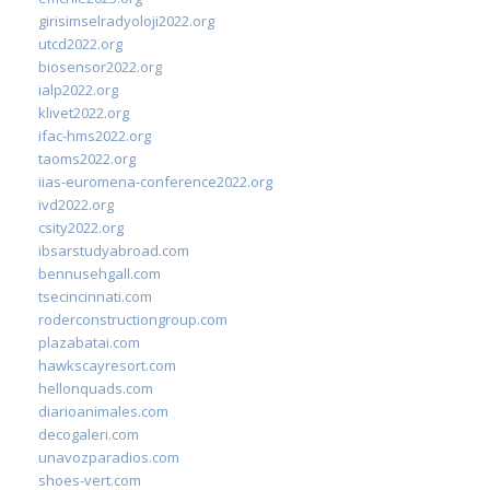
girisimselradyoloji2022.org
utcd2022.org
biosensor2022.org
ialp2022.org
klivet2022.org
ifac-hms2022.org
taoms2022.org
iias-euromena-conference2022.org
ivd2022.org
csity2022.org
ibsarstudyabroad.com
bennusehgall.com
tsecincinnati.com
roderconstructiongroup.com
plazabatai.com
hawkscayresort.com
hellonquads.com
diarioanimales.com
decogaleri.com
unavozparadios.com
shoes-vert.com