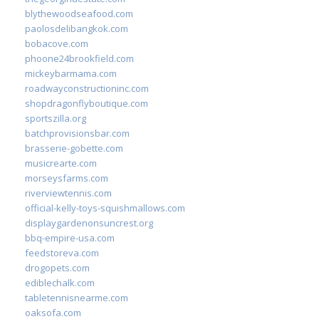
blythewoodseafood.com
paolosdelibangkok.com
bobacove.com
phoone24brookfield.com
mickeybarmama.com
roadwayconstructioninc.com
shopdragonflyboutique.com
sportszilla.org
batchprovisionsbar.com
brasserie-gobette.com
musicrearte.com
morseysfarms.com
riverviewtennis.com
official-kelly-toys-squishmallows.com
displaygardenonsuncrest.org
bbq-empire-usa.com
feedstoreva.com
drogopets.com
ediblechalk.com
tabletennisnearme.com
oaksofa.com