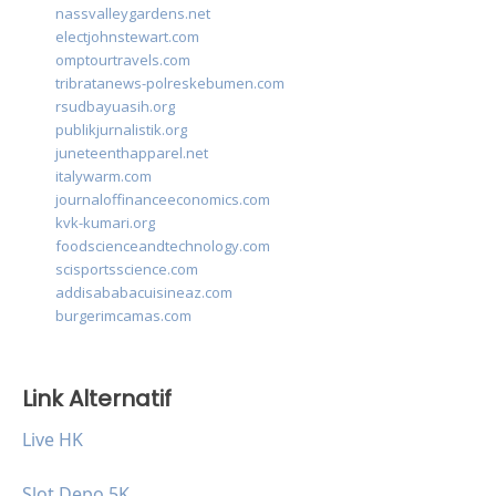
nassvalleygardens.net
electjohnstewart.com
omptourtravels.com
tribratanews-polreskebumen.com
rsudbayuasih.org
publikjurnalistik.org
juneteenthapparel.net
italywarm.com
journaloffinanceeconomics.com
kvk-kumari.org
foodscienceandtechnology.com
scisportsscience.com
addisababacuisineaz.com
burgerimcamas.com
Link Alternatif
Live HK
Slot Depo 5K