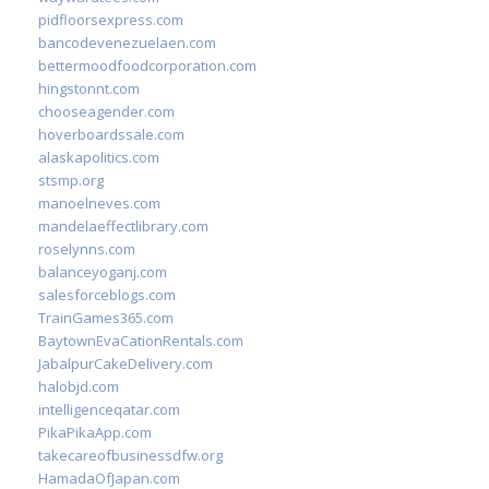
pidfloorsexpress.com
bancodevenezuelaen.com
bettermoodfoodcorporation.com
hingstonnt.com
chooseagender.com
hoverboardssale.com
alaskapolitics.com
stsmp.org
manoelneves.com
mandelaeffectlibrary.com
roselynns.com
balanceyoganj.com
salesforceblogs.com
TrainGames365.com
BaytownEvaCationRentals.com
JabalpurCakeDelivery.com
halobjd.com
intelligenceqatar.com
PikaPikaApp.com
takecareofbusinessdfw.org
HamadaOfJapan.com