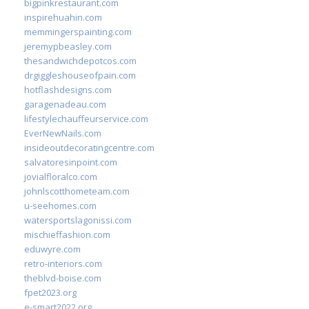
bigpinkrestaurant.com
inspirehuahin.com
memmingerspainting.com
jeremypbeasley.com
thesandwichdepotcos.com
drgiggleshouseofpain.com
hotflashdesigns.com
garagenadeau.com
lifestylechauffeurservice.com
EverNewNails.com
insideoutdecoratingcentre.com
salvatoresinpoint.com
jovialfloralco.com
johnlscotthometeam.com
u-seehomes.com
watersportslagonissi.com
mischieffashion.com
eduwyre.com
retro-interiors.com
theblvd-boise.com
fpet2023.org
e-smart2022.org