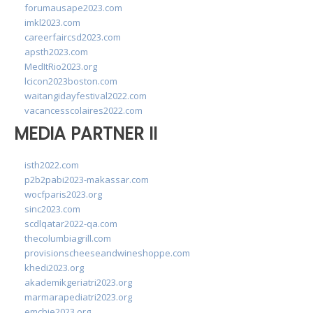
forumausape2023.com
imkl2023.com
careerfaircsd2023.com
apsth2023.com
MedItRio2023.org
lcicon2023boston.com
waitangidayfestival2022.com
vacancesscolaires2022.com
MEDIA PARTNER II
isth2022.com
p2b2pabi2023-makassar.com
wocfparis2023.org
sinc2023.com
scdlqatar2022-qa.com
thecolumbiagrill.com
provisionscheeseandwineshoppe.com
khedi2023.org
akademikgeriatri2023.org
marmarapediatri2023.org
emchie2023.org