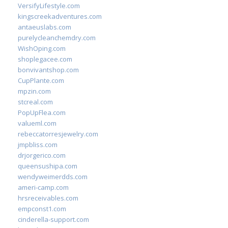
VersifyLifestyle.com
kingscreekadventures.com
antaeuslabs.com
purelycleanchemdry.com
WishOping.com
shoplegacee.com
bonvivantshop.com
CupPlante.com
mpzin.com
stcreal.com
PopUpFlea.com
valueml.com
rebeccatorresjewelry.com
jmpbliss.com
drjorgerico.com
queensushipa.com
wendyweimerdds.com
ameri-camp.com
hrsreceivables.com
empconst1.com
cinderella-support.com