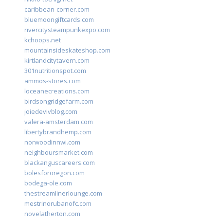
caribbean-corner.com
bluemoongiftcards.com
rivercitysteampunkexpo.com
kchoops.net
mountainsideskateshop.com
kirtlandcitytavern.com
301nutritionspot.com
ammos-stores.com
loceanecreations.com
birdsongridgefarm.com
joiedevivblog.com
valera-amsterdam.com
libertybrandhemp.com
norwoodinnwi.com
neighboursmarket.com
blackanguscareers.com
bolesfororegon.com
bodega-ole.com
thestreamlinerlounge.com
mestrinorubanofc.com
novelatherton.com