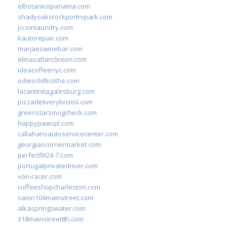
elbotanicopanama.com
shadyoaksrockportrvpark.com
jccoinlaundry.com
kautorepair.com
marjaeswinebar.com
elmazatlanclinton.com
ideacoffeenyc.com
odieschillicothe.com
lacantinitagalesburg.com
pizzadeliverybristol.com
greenstarsmogcheck.com
happypawspl.com
callahansautoservicecenter.com
georgiascornermarket.com
perfectfit24-7.com
portugalprivatedriver.com
von-racer.com
coffeeshopcharleston.com
salon104mainstreet.com
alkaspringswater.com
318mainstreet8h.com