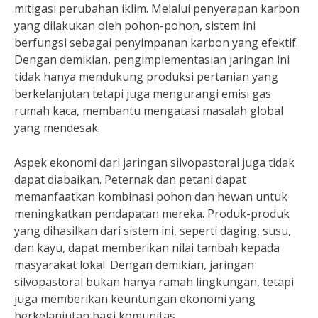
mitigasi perubahan iklim. Melalui penyerapan karbon
yang dilakukan oleh pohon-pohon, sistem ini
berfungsi sebagai penyimpanan karbon yang efektif.
Dengan demikian, pengimplementasian jaringan ini
tidak hanya mendukung produksi pertanian yang
berkelanjutan tetapi juga mengurangi emisi gas
rumah kaca, membantu mengatasi masalah global
yang mendesak.
Aspek ekonomi dari jaringan silvopastoral juga tidak
dapat diabaikan. Peternak dan petani dapat
memanfaatkan kombinasi pohon dan hewan untuk
meningkatkan pendapatan mereka. Produk-produk
yang dihasilkan dari sistem ini, seperti daging, susu,
dan kayu, dapat memberikan nilai tambah kepada
masyarakat lokal. Dengan demikian, jaringan
silvopastoral bukan hanya ramah lingkungan, tetapi
juga memberikan keuntungan ekonomi yang
berkelanjutan bagi komunitas.