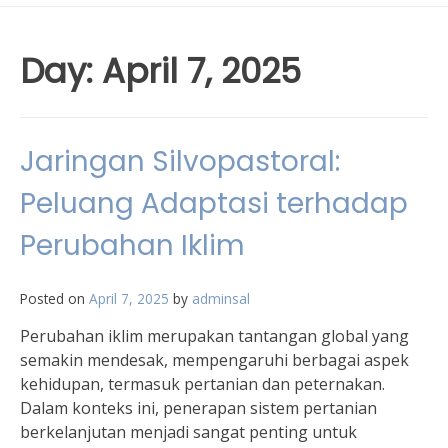
Day:
April 7, 2025
Jaringan Silvopastoral:
Peluang Adaptasi terhadap
Perubahan Iklim
Posted on
April 7, 2025
by
adminsal
Perubahan iklim merupakan tantangan global yang
semakin mendesak, mempengaruhi berbagai aspek
kehidupan, termasuk pertanian dan peternakan.
Dalam konteks ini, penerapan sistem pertanian
berkelanjutan menjadi sangat penting untuk