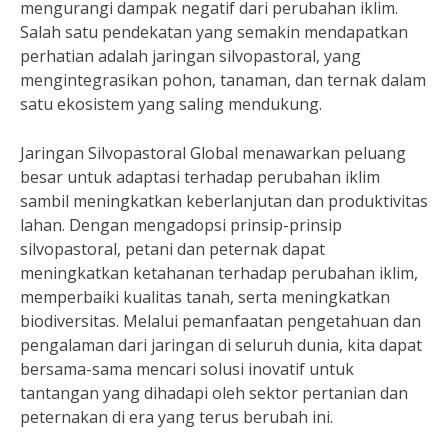
mengurangi dampak negatif dari perubahan iklim.
Salah satu pendekatan yang semakin mendapatkan
perhatian adalah jaringan silvopastoral, yang
mengintegrasikan pohon, tanaman, dan ternak dalam
satu ekosistem yang saling mendukung.
Jaringan Silvopastoral Global menawarkan peluang
besar untuk adaptasi terhadap perubahan iklim
sambil meningkatkan keberlanjutan dan produktivitas
lahan. Dengan mengadopsi prinsip-prinsip
silvopastoral, petani dan peternak dapat
meningkatkan ketahanan terhadap perubahan iklim,
memperbaiki kualitas tanah, serta meningkatkan
biodiversitas. Melalui pemanfaatan pengetahuan dan
pengalaman dari jaringan di seluruh dunia, kita dapat
bersama-sama mencari solusi inovatif untuk
tantangan yang dihadapi oleh sektor pertanian dan
peternakan di era yang terus berubah ini.