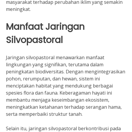
masyarakat terhadap perubahan iklim yang semakin
meningkat.
Manfaat Jaringan
Silvopastoral
Jaringan silvopastoral menawarkan manfaat
lingkungan yang signifikan, terutama dalam
peningkatan biodiversitas. Dengan mengintegrasikan
pohon, rerumputan, dan hewan, sistem ini
menciptakan habitat yang mendukung berbagai
spesies flora dan fauna. Keberagaman hayati ini
membantu menjaga keseimbangan ekosistem,
meningkatkan ketahanan terhadap serangan hama,
serta memperbaiki struktur tanah.
Selain itu, jaringan silvopastoral berkontribusi pada