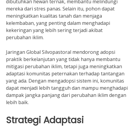
dibutuhkan hewan ternak, membantu melindungi
mereka dari stres panas. Selain itu, pohon dapat
meningkatkan kualitas tanah dan menjaga
kelembaban, yang penting dalam menghadapi
kekeringan yang lebih sering terjadi akibat
perubahan iklim.
Jaringan Global Silvopastoral mendorong adopsi
praktik berkelanjutan yang tidak hanya membantu
mitigasi perubahan iklim, tetapi juga meningkatkan
adaptasi komunitas peternakan terhadap tantangan
yang ada. Dengan mengadopsi sistem ini, komunitas
dapat menjadi lebih tangguh dan mampu menghadapi
dampak jangka panjang dari perubahan iklim dengan
lebih baik.
Strategi Adaptasi