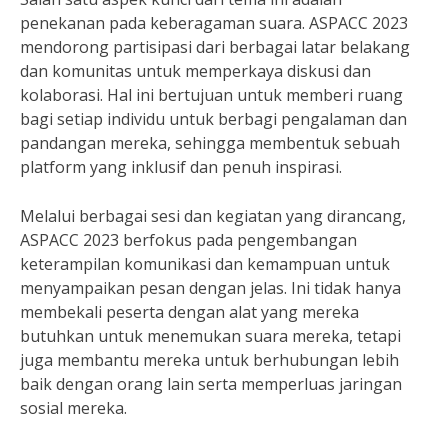
penekanan pada keberagaman suara. ASPACC 2023
mendorong partisipasi dari berbagai latar belakang
dan komunitas untuk memperkaya diskusi dan
kolaborasi. Hal ini bertujuan untuk memberi ruang
bagi setiap individu untuk berbagi pengalaman dan
pandangan mereka, sehingga membentuk sebuah
platform yang inklusif dan penuh inspirasi.
Melalui berbagai sesi dan kegiatan yang dirancang,
ASPACC 2023 berfokus pada pengembangan
keterampilan komunikasi dan kemampuan untuk
menyampaikan pesan dengan jelas. Ini tidak hanya
membekali peserta dengan alat yang mereka
butuhkan untuk menemukan suara mereka, tetapi
juga membantu mereka untuk berhubungan lebih
baik dengan orang lain serta memperluas jaringan
sosial mereka.