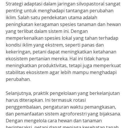
Strategi adaptasi dalam jaringan silvopastoral sangat
penting untuk menghadapi tantangan perubahan
iklim. Salah satu pendekatan utama adalah
peningkatan keragaman spesies tanaman dan hewan
yang terlibat dalam sistem ini. Dengan
memperkenalkan spesies lokal yang tahan terhadap
kondisi iklim yang ekstrem, seperti panas dan
kekeringan, petani dapat meningkatkan ketahanan
ekosistem pertanian mereka. Hal ini tidak hanya
meningkatkan produktivitas, tetapi juga memperkuat
stabilitas ekosistem agar lebih mampu menghadapi
perubahan.
Selanjutnya, praktik pengelolaan yang berkelanjutan
harus diterapkan. Ini termasuk rotasi
penggembalaan, pengaturan waktu pemangkasan,
dan pemanfaatan sistem agroforestri yang bijaksana.
Dengan mengelola cara hewan dan tanaman
berinteraksi, petani dapat menjaga kesehatan tanah