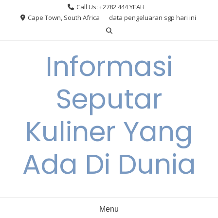
Skip
Call Us: +2782 444 YEAH
to
Cape Town, South Africa
data pengeluaran sgp hari ini
content
Informasi
Seputar
Kuliner Yang
Ada Di Dunia
Menu