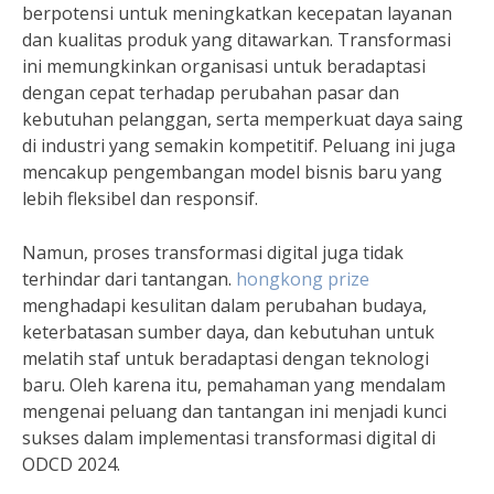
berpotensi untuk meningkatkan kecepatan layanan
dan kualitas produk yang ditawarkan. Transformasi
ini memungkinkan organisasi untuk beradaptasi
dengan cepat terhadap perubahan pasar dan
kebutuhan pelanggan, serta memperkuat daya saing
di industri yang semakin kompetitif. Peluang ini juga
mencakup pengembangan model bisnis baru yang
lebih fleksibel dan responsif.
Namun, proses transformasi digital juga tidak
terhindar dari tantangan.
hongkong prize
menghadapi kesulitan dalam perubahan budaya,
keterbatasan sumber daya, dan kebutuhan untuk
melatih staf untuk beradaptasi dengan teknologi
baru. Oleh karena itu, pemahaman yang mendalam
mengenai peluang dan tantangan ini menjadi kunci
sukses dalam implementasi transformasi digital di
ODCD 2024.