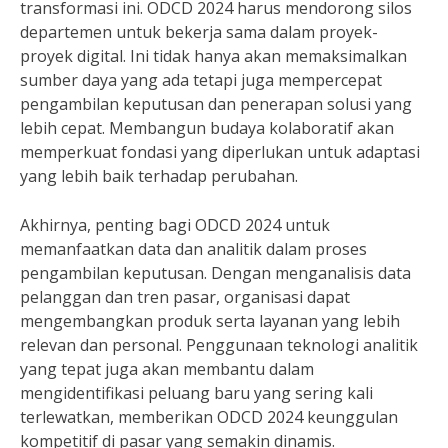
transformasi ini. ODCD 2024 harus mendorong silos
departemen untuk bekerja sama dalam proyek-
proyek digital. Ini tidak hanya akan memaksimalkan
sumber daya yang ada tetapi juga mempercepat
pengambilan keputusan dan penerapan solusi yang
lebih cepat. Membangun budaya kolaboratif akan
memperkuat fondasi yang diperlukan untuk adaptasi
yang lebih baik terhadap perubahan.
Akhirnya, penting bagi ODCD 2024 untuk
memanfaatkan data dan analitik dalam proses
pengambilan keputusan. Dengan menganalisis data
pelanggan dan tren pasar, organisasi dapat
mengembangkan produk serta layanan yang lebih
relevan dan personal. Penggunaan teknologi analitik
yang tepat juga akan membantu dalam
mengidentifikasi peluang baru yang sering kali
terlewatkan, memberikan ODCD 2024 keunggulan
kompetitif di pasar yang semakin dinamis.