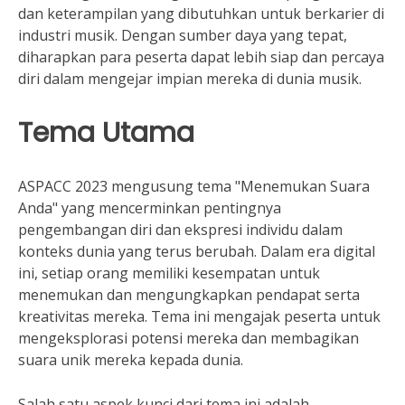
dan keterampilan yang dibutuhkan untuk berkarier di
industri musik. Dengan sumber daya yang tepat,
diharapkan para peserta dapat lebih siap dan percaya
diri dalam mengejar impian mereka di dunia musik.
Tema Utama
ASPACC 2023 mengusung tema "Menemukan Suara
Anda" yang mencerminkan pentingnya
pengembangan diri dan ekspresi individu dalam
konteks dunia yang terus berubah. Dalam era digital
ini, setiap orang memiliki kesempatan untuk
menemukan dan mengungkapkan pendapat serta
kreativitas mereka. Tema ini mengajak peserta untuk
mengeksplorasi potensi mereka dan membagikan
suara unik mereka kepada dunia.
Salah satu aspek kunci dari tema ini adalah