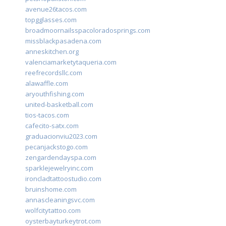
avenue26tacos.com
topgglasses.com
broadmoornailsspacoloradosprings.com
missblackpasadena.com
anneskitchen.org
valenciamarketytaqueria.com
reefrecordsllc.com
alawaffle.com
aryouthfishing.com
united-basketball.com
tios-tacos.com
cafecito-satx.com
graduacionviu2023.com
pecanjackstogo.com
zengardendayspa.com
sparklejewelryinc.com
ironcladtattoostudio.com
bruinshome.com
annascleaningsvc.com
wolfcitytattoo.com
oysterbayturkeytrot.com