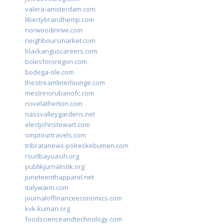
valera-amsterdam.com
libertybrandhemp.com
norwoodinnwi.com
neighboursmarket.com
blackanguscareers.com
bolesfororegon.com
bodega-ole.com
thestreamlinerlounge.com
mestrinorubanofc.com
novelatherton.com
nassvalleygardens.net
electjohnstewart.com
omptourtravels.com
tribratanews-polreskebumen.com
rsudbayuasih.org
publikjurnalistik.org
juneteenthapparel.net
italywarm.com
journaloffinanceeconomics.com
kvk-kumari.org
foodscienceandtechnology.com