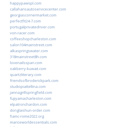
happypawspl.com
callahansautoservicecenter.com
georgiascornermarket.com
perfectfit24-7.com
portugalprivatedriver.com
von-racer.com
coffeeshopcharleston.com
salon104mainstreet.com
alkaspringswater.com
318mainstreet8h.com
lovenailsspari.com
oakberry-kuwait.com
quartzliterary.com
friendsofbroderickpark.com
studiopiattellina.com
jannagrillspringfield.com
fujiyamacharleston.com
elpatronchardon.com
donglaishun-order.com
fiamc-rome2022.org
mariceworldessentials.com