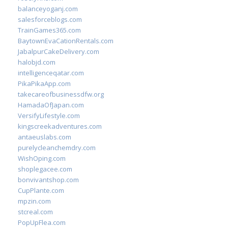
balanceyoganj.com
salesforceblogs.com
TrainGames365.com
BaytownEvaCationRentals.com
JabalpurCakeDelivery.com
halobjd.com
intelligenceqatar.com
PikaPikaApp.com
takecareofbusinessdfw.org
HamadaOfJapan.com
VersifyLifestyle.com
kingscreekadventures.com
antaeuslabs.com
purelycleanchemdry.com
WishOping.com
shoplegacee.com
bonvivantshop.com
CupPlante.com
mpzin.com
stcreal.com
PopUpFlea.com