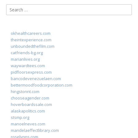
Search
for:
okhealthcareers.com
theintexperience.com
unboundedthefilm.com
catfriends-bg.org
marianlives.org
waywardtees.com
pidfloorsexpress.com
bancodevenezuelaen.com
bettermoodfoodcorporation.com
hingstonnt.com
chooseagender.com
hoverboardssale.com
alaskapolitics.com
stsmp.org
manoelneves.com
mandelaeffectlibrary.com
roselynns.com