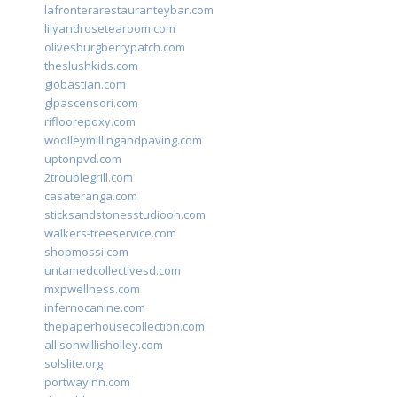
lafronterarestauranteybar.com
lilyandrosetearoom.com
olivesburgberrypatch.com
theslushkids.com
giobastian.com
glpascensori.com
rifloorepoxy.com
woolleymillingandpaving.com
uptonpvd.com
2troublegrill.com
casateranga.com
sticksandstonesstudiooh.com
walkers-treeservice.com
shopmossi.com
untamedcollectivesd.com
mxpwellness.com
infernocanine.com
thepaperhousecollection.com
allisonwillisholley.com
solslite.org
portwayinn.com