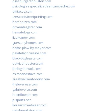
cuesburgershouston.com
psicologiaespecializadaencampeche.com
dmtacos.com
crescentstreetprinting.com
hornopizza.com
driveadragster.com
hematologa.com
lizaivanov.com
guesttinyhomes.com
home-plow-by-meyer.com
palatelatincuisine.com
blackdoglegacy.com
eatvivahouston.com
thebigshowok.com
chimeandstave.com
greatwallseafoodny.com
theloverose.com
gabriovoice.com
resinflowart.com
p-sports.net
korsairstreetwear.com
petshopallston.com