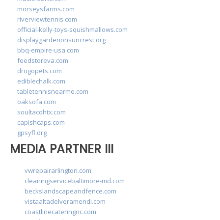
morseysfarms.com
riverviewtennis.com
official-kelly-toys-squishmallows.com
displaygardenonsuncrest.org
bbq-empire-usa.com
feedstoreva.com
drogopets.com
ediblechalk.com
tabletennisnearme.com
oaksofa.com
soultacohtx.com
capishcaps.com
gpsyfl.org
MEDIA PARTNER III
vwrepairarlington.com
cleaningservicebaltimore-md.com
beckslandscapeandfence.com
vistaaltadelveramendi.com
coastlinecateringnc.com