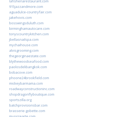
lafisheriarestaurant.com
915jazzandmore.com
aguadulce-countryfair.com
jakehovis.com
bosswingsduluth.com
birminghamautocare.com
tonyscountrykitchen.com
jbellasnailspa.com
mychaihouse.com
alvisgrooming.com
thegeorginaestate.com
blythewoodseafood.com
paolosdelibangkok.com
bobacove.com
phoone24brookfield.com
mickeybarmama.com
roadwayconstructioninc.com
shopdragonflyboutique.com
sportszilla.org
batchprovisionsbar.com
brasserie-gobette.com
musicrearte.com