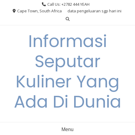
Skip
Call Us: +2782 444 YEAH
to
Cape Town, South Africa
data pengeluaran sgp hari ini
content
Informasi
Seputar
Kuliner Yang
Ada Di Dunia
Menu