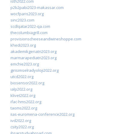
isth2022.com
p2b2pabi2023-makassar.com
wocfparis2023.org
sinc2023.com
scdlqatar2022-qa.com
thecolumbiagrill.com
provisionscheeseandwineshoppe.com
khedi2023.org
akademikgeriatri2023.org
marmarapediatri2023.org
emchie2023.org
girisimselradyoloji2022.org
utcd2022.org
biosensor2022.org
ialp2022.org
klivet2022.org
ifac-hms2022.org
taoms2022.org
iias-euromena-conference2022.org
ivd2022.org
csity2022.org
ibsarstudyabroad.com