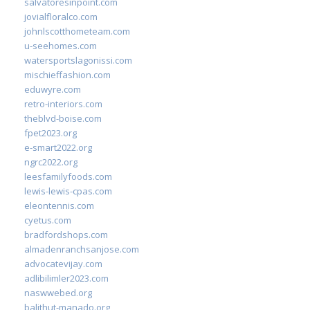
salvatoresinpoint.com
jovialfloralco.com
johnlscotthometeam.com
u-seehomes.com
watersportslagonissi.com
mischieffashion.com
eduwyre.com
retro-interiors.com
theblvd-boise.com
fpet2023.org
e-smart2022.org
ngrc2022.org
leesfamilyfoods.com
lewis-lewis-cpas.com
eleontennis.com
cyetus.com
bradfordshops.com
almadenranchsanjose.com
advocatevijay.com
adlibilimler2023.com
naswwebed.org
balithut-manado.org