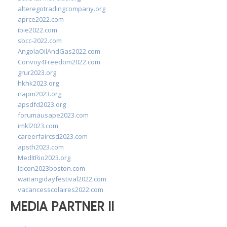
alteregotradingcompany.org
aprce2022.com
ibie2022.com
sbcc-2022.com
AngolaOilAndGas2022.com
Convoy4Freedom2022.com
grur2023.org
hkhk2023.org
napm2023.org
apsdfd2023.org
forumausape2023.com
imkl2023.com
careerfaircsd2023.com
apsth2023.com
MedItRio2023.org
lcicon2023boston.com
waitangidayfestival2022.com
vacancesscolaires2022.com
MEDIA PARTNER II