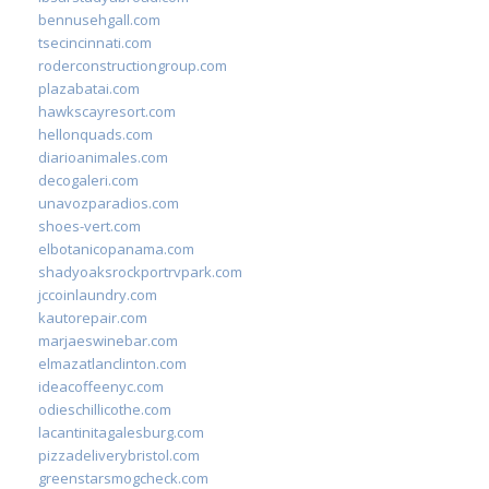
bennusehgall.com
tsecincinnati.com
roderconstructiongroup.com
plazabatai.com
hawkscayresort.com
hellonquads.com
diarioanimales.com
decogaleri.com
unavozparadios.com
shoes-vert.com
elbotanicopanama.com
shadyoaksrockportrvpark.com
jccoinlaundry.com
kautorepair.com
marjaeswinebar.com
elmazatlanclinton.com
ideacoffeenyc.com
odieschillicothe.com
lacantinitagalesburg.com
pizzadeliverybristol.com
greenstarsmogcheck.com