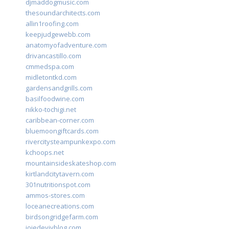
djmaddogmusic.com
thesoundarchitects.com
allin1roofing.com
keepjudgewebb.com
anatomyofadventure.com
drivancastillo.com
cmmedspa.com
midletontkd.com
gardensandgrills.com
basilfoodwine.com
nikko-tochigi.net
caribbean-corner.com
bluemoongiftcards.com
rivercitysteampunkexpo.com
kchoops.net
mountainsideskateshop.com
kirtlandcitytavern.com
301nutritionspot.com
ammos-stores.com
loceanecreations.com
birdsongridgefarm.com
joiedevivblog.com