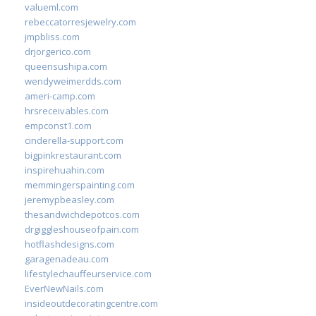
valueml.com
rebeccatorresjewelry.com
jmpbliss.com
drjorgerico.com
queensushipa.com
wendyweimerdds.com
ameri-camp.com
hrsreceivables.com
empconst1.com
cinderella-support.com
bigpinkrestaurant.com
inspirehuahin.com
memmingerspainting.com
jeremypbeasley.com
thesandwichdepotcos.com
drgiggleshouseofpain.com
hotflashdesigns.com
garagenadeau.com
lifestylechauffeurservice.com
EverNewNails.com
insideoutdecoratingcentre.com