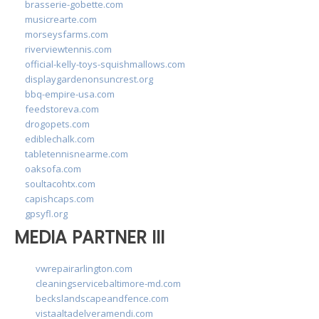
brasserie-gobette.com
musicrearte.com
morseysfarms.com
riverviewtennis.com
official-kelly-toys-squishmallows.com
displaygardenonsuncrest.org
bbq-empire-usa.com
feedstoreva.com
drogopets.com
ediblechalk.com
tabletennisnearme.com
oaksofa.com
soultacohtx.com
capishcaps.com
gpsyfl.org
MEDIA PARTNER III
vwrepairarlington.com
cleaningservicebaltimore-md.com
beckslandscapeandfence.com
vistaaltadelveramendi.com