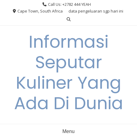
Skip
Call Us: +2782 444 YEAH
to
Cape Town, South Africa
data pengeluaran sgp hari ini
content
Informasi
Seputar
Kuliner Yang
Ada Di Dunia
Menu