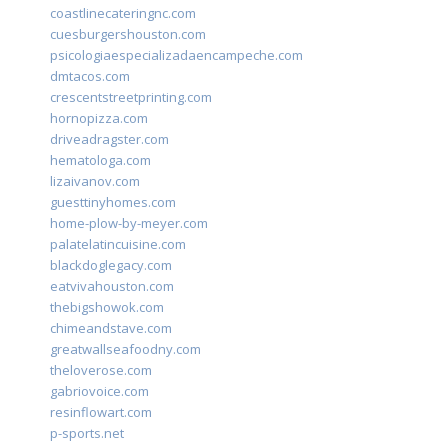
coastlinecateringnc.com
cuesburgershouston.com
psicologiaespecializadaencampeche.com
dmtacos.com
crescentstreetprinting.com
hornopizza.com
driveadragster.com
hematologa.com
lizaivanov.com
guesttinyhomes.com
home-plow-by-meyer.com
palatelatincuisine.com
blackdoglegacy.com
eatvivahouston.com
thebigshowok.com
chimeandstave.com
greatwallseafoodny.com
theloverose.com
gabriovoice.com
resinflowart.com
p-sports.net