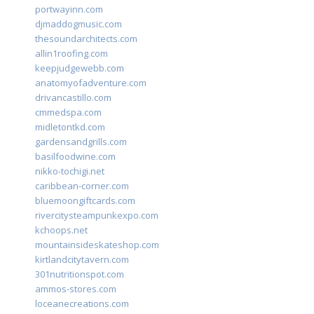
portwayinn.com
djmaddogmusic.com
thesoundarchitects.com
allin1roofing.com
keepjudgewebb.com
anatomyofadventure.com
drivancastillo.com
cmmedspa.com
midletontkd.com
gardensandgrills.com
basilfoodwine.com
nikko-tochigi.net
caribbean-corner.com
bluemoongiftcards.com
rivercitysteampunkexpo.com
kchoops.net
mountainsideskateshop.com
kirtlandcitytavern.com
301nutritionspot.com
ammos-stores.com
loceanecreations.com