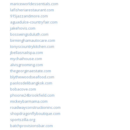
mariceworldessentials.com
lafisheriarestaurant.com
915jazzandmore.com
aguadulce-countryfair.com
jakehovis.com
bosswingsduluth.com
birminghamautocare.com
tonyscountrykitchen.com
jbellasnailspa.com
mychaihouse.com
alvisgrooming.com
thegeorginaestate.com
blythewoodseafood.com
paolosdelibangkok.com
bobacove.com
phoone24brookfield.com
mickeybarmama.com
roadwayconstructioninc.com
shopdragonflyboutique.com
sportszilla.org
batchprovisionsbar.com