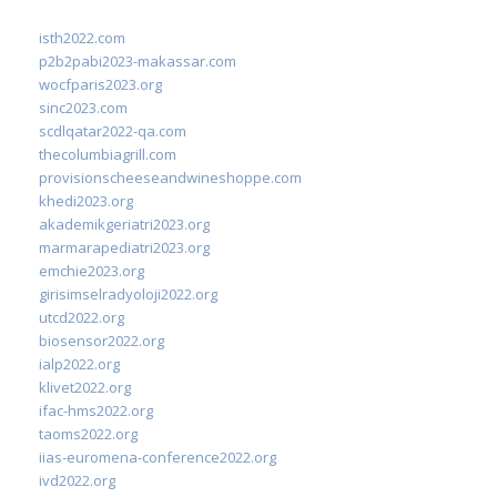
isth2022.com
p2b2pabi2023-makassar.com
wocfparis2023.org
sinc2023.com
scdlqatar2022-qa.com
thecolumbiagrill.com
provisionscheeseandwineshoppe.com
khedi2023.org
akademikgeriatri2023.org
marmarapediatri2023.org
emchie2023.org
girisimselradyoloji2022.org
utcd2022.org
biosensor2022.org
ialp2022.org
klivet2022.org
ifac-hms2022.org
taoms2022.org
iias-euromena-conference2022.org
ivd2022.org