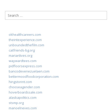
Search
for:
okhealthcareers.com
theintexperience.com
unboundedthefilm.com
catfriends-bg.org
marianlives.org
waywardtees.com
pidfloorsexpress.com
bancodevenezuelaen.com
bettermoodfoodcorporation.com
hingstonnt.com
chooseagender.com
hoverboardssale.com
alaskapolitics.com
stsmp.org
manoelneves.com