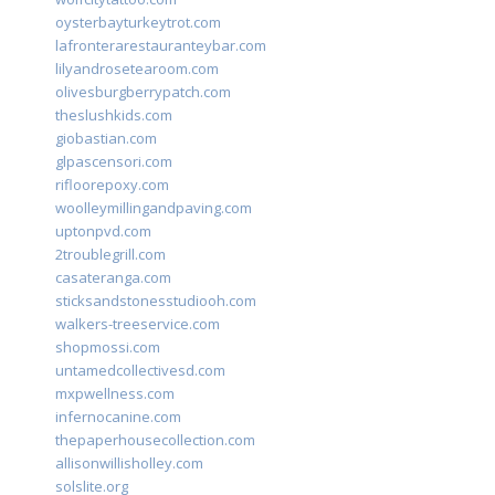
oysterbayturkeytrot.com
lafronterarestauranteybar.com
lilyandrosetearoom.com
olivesburgberrypatch.com
theslushkids.com
giobastian.com
glpascensori.com
rifloorepoxy.com
woolleymillingandpaving.com
uptonpvd.com
2troublegrill.com
casateranga.com
sticksandstonesstudiooh.com
walkers-treeservice.com
shopmossi.com
untamedcollectivesd.com
mxpwellness.com
infernocanine.com
thepaperhousecollection.com
allisonwillisholley.com
solslite.org