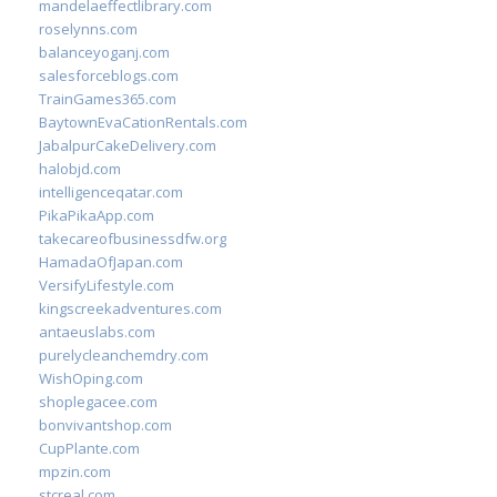
mandelaeffectlibrary.com
roselynns.com
balanceyoganj.com
salesforceblogs.com
TrainGames365.com
BaytownEvaCationRentals.com
JabalpurCakeDelivery.com
halobjd.com
intelligenceqatar.com
PikaPikaApp.com
takecareofbusinessdfw.org
HamadaOfJapan.com
VersifyLifestyle.com
kingscreekadventures.com
antaeuslabs.com
purelycleanchemdry.com
WishOping.com
shoplegacee.com
bonvivantshop.com
CupPlante.com
mpzin.com
stcreal.com