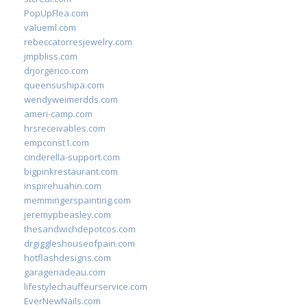
PopUpFlea.com
valueml.com
rebeccatorresjewelry.com
jmpbliss.com
drjorgerico.com
queensushipa.com
wendyweimerdds.com
ameri-camp.com
hrsreceivables.com
empconst1.com
cinderella-support.com
bigpinkrestaurant.com
inspirehuahin.com
memmingerspainting.com
jeremypbeasley.com
thesandwichdepotcos.com
drgiggleshouseofpain.com
hotflashdesigns.com
garagenadeau.com
lifestylechauffeurservice.com
EverNewNails.com