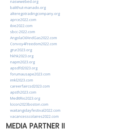
naswwebed.org
balithut-manado.org
alteregotradingcompany.org
aprce2022.com
ibie2022.com
sbcc-2022.com
AngolaOilAndGas2022.com
Convoy4Freedom2022.com
grur2023.org
hkhk2023.org
napm2023.org
apsdfd2023.org
forumausape2023.com
imkl2023.com
careerfaircsd2023.com
apsth2023.com
MedItRio2023.org
lcicon2023boston.com
waitangidayfestival2022.com
vacancesscolaires2022.com
MEDIA PARTNER II