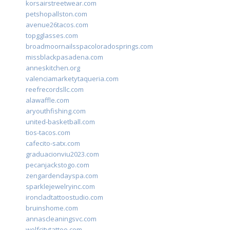
korsairstreetwear.com
petshopallston.com
avenue26tacos.com
topgglasses.com
broadmoornailsspacoloradosprings.com
missblackpasadena.com
anneskitchen.org
valenciamarketytaqueria.com
reefrecordsllc.com
alawaffle.com
aryouthfishing.com
united-basketball.com
tios-tacos.com
cafecito-satx.com
graduacionviu2023.com
pecanjackstogo.com
zengardendayspa.com
sparklejewelryinc.com
ironcladtattoostudio.com
bruinshome.com
annascleaningsvc.com
wolfcitytattoo.com