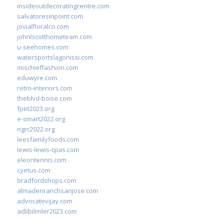
insideoutdecoratingcentre.com
salvatoresinpoint.com
jovialfloralco.com
johnlscotthometeam.com
u-seehomes.com
watersportslagonissi.com
mischieffashion.com
eduwyre.com
retro-interiors.com
theblvd-boise.com
fpet2023.org
e-smart2022.org
ngrc2022.org
leesfamilyfoods.com
lewis-lewis-cpas.com
eleontennis.com
cyetus.com
bradfordshops.com
almadenranchsanjose.com
advocatevijay.com
adlibilimler2023.com