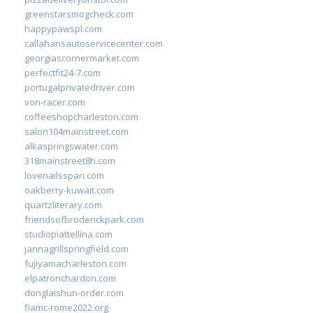
greenstarsmogcheck.com
happypawspl.com
callahansautoservicecenter.com
georgiascornermarket.com
perfectfit24-7.com
portugalprivatedriver.com
von-racer.com
coffeeshopcharleston.com
salon104mainstreet.com
alkaspringswater.com
318mainstreet8h.com
lovenailsspari.com
oakberry-kuwait.com
quartzliterary.com
friendsofbroderickpark.com
studiopiattellina.com
jannagrillspringfield.com
fujiyamacharleston.com
elpatronchardon.com
donglaishun-order.com
fiamc-rome2022.org