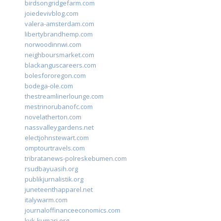
birdsongridgefarm.com
joiedevivblog.com
valera-amsterdam.com
libertybrandhemp.com
norwoodinnwi.com
neighboursmarket.com
blackanguscareers.com
bolesfororegon.com
bodega-ole.com
thestreamlinerlounge.com
mestrinorubanofc.com
novelatherton.com
nassvalleygardens.net
electjohnstewart.com
omptourtravels.com
tribratanews-polreskebumen.com
rsudbayuasih.org
publikjurnalistik.org
juneteenthapparel.net
italywarm.com
journaloffinanceeconomics.com
kvk-kumari.org