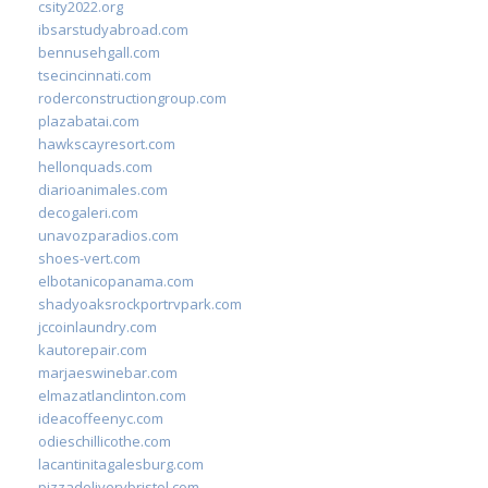
csity2022.org
ibsarstudyabroad.com
bennusehgall.com
tsecincinnati.com
roderconstructiongroup.com
plazabatai.com
hawkscayresort.com
hellonquads.com
diarioanimales.com
decogaleri.com
unavozparadios.com
shoes-vert.com
elbotanicopanama.com
shadyoaksrockportrvpark.com
jccoinlaundry.com
kautorepair.com
marjaeswinebar.com
elmazatlanclinton.com
ideacoffeenyc.com
odieschillicothe.com
lacantinitagalesburg.com
pizzadeliverybristol.com