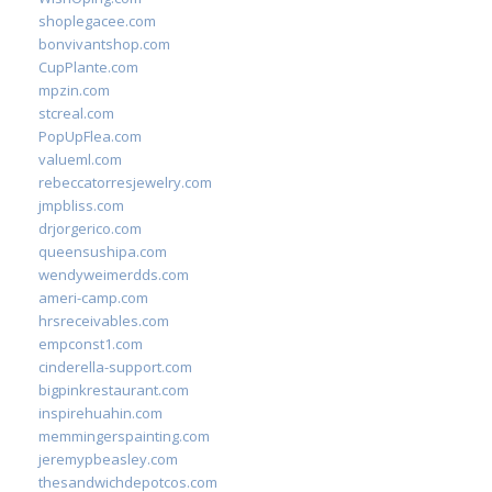
shoplegacee.com
bonvivantshop.com
CupPlante.com
mpzin.com
stcreal.com
PopUpFlea.com
valueml.com
rebeccatorresjewelry.com
jmpbliss.com
drjorgerico.com
queensushipa.com
wendyweimerdds.com
ameri-camp.com
hrsreceivables.com
empconst1.com
cinderella-support.com
bigpinkrestaurant.com
inspirehuahin.com
memmingerspainting.com
jeremypbeasley.com
thesandwichdepotcos.com