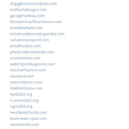
drgiggleshouseofpain.com
hotflashdesigns.com
garagenadeau.com
lifestylechauffeurservice.com
EverNewNails.com
insideoutdecoratingcentre.com
salvatoresinpoint.com
jovialfloralco.com
johnlscotthometeam.com
u-seehomes.com
watersportslagonissi.com
mischieffashion.com
eduwyre.com
retro-interiors.com
theblvd-boise.com
fpet2023.org
e-smart2022.org
ngrc2022.org
leesfamilyfoods.com
lewis-lewis-cpas.com
eleontennis.com