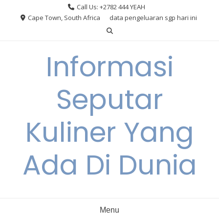
Skip
Call Us: +2782 444 YEAH
to
Cape Town, South Africa
data pengeluaran sgp hari ini
content
Informasi
Seputar
Kuliner Yang
Ada Di Dunia
Menu