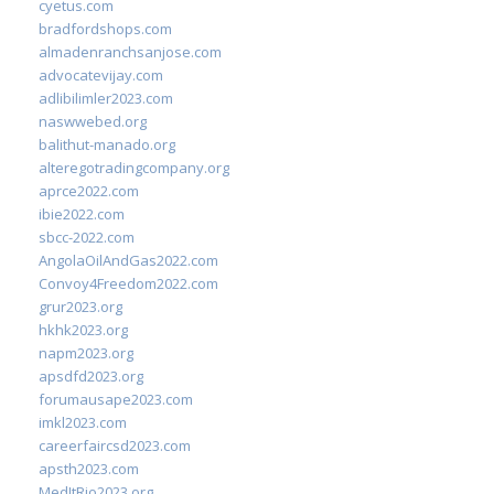
cyetus.com
bradfordshops.com
almadenranchsanjose.com
advocatevijay.com
adlibilimler2023.com
naswwebed.org
balithut-manado.org
alteregotradingcompany.org
aprce2022.com
ibie2022.com
sbcc-2022.com
AngolaOilAndGas2022.com
Convoy4Freedom2022.com
grur2023.org
hkhk2023.org
napm2023.org
apsdfd2023.org
forumausape2023.com
imkl2023.com
careerfaircsd2023.com
apsth2023.com
MedItRio2023.org