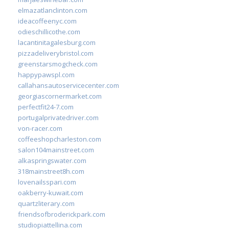
elmazatlanclinton.com
ideacoffeenyc.com
odieschillicothe.com
lacantinitagalesburg.com
pizzadeliverybristol.com
greenstarsmogcheck.com
happypawspl.com
callahansautoservicecenter.com
georgiascornermarket.com
perfectfit24-7.com
portugalprivatedriver.com
von-racer.com
coffeeshopcharleston.com
salon104mainstreet.com
alkaspringswater.com
318mainstreet8h.com
lovenailsspari.com
oakberry-kuwait.com
quartzliterary.com
friendsofbroderickpark.com
studiopiattellina.com