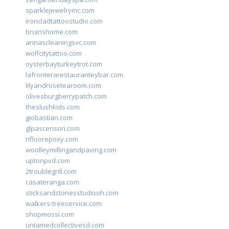
sparklejewelryinc.com
ironcladtattoostudio.com
bruinshome.com
annascleaningsvc.com
wolfcitytattoo.com
oysterbayturkeytrot.com
lafronterarestauranteybar.com
lilyandrosetearoom.com
olivesburgberrypatch.com
theslushkids.com
giobastian.com
glpascensori.com
rifloorepoxy.com
woolleymillingandpaving.com
uptonpvd.com
2troublegrill.com
casateranga.com
sticksandstonesstudiooh.com
walkers-treeservice.com
shopmossi.com
untamedcollectivesd.com