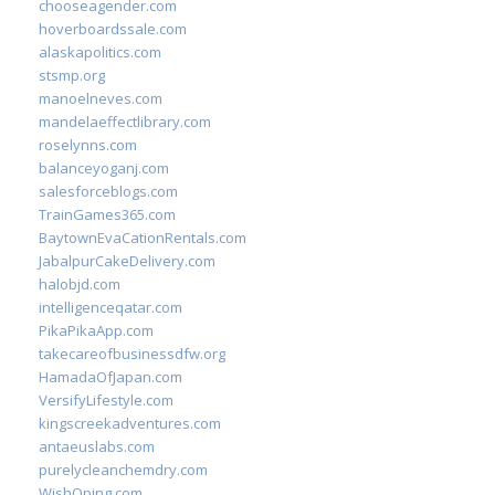
chooseagender.com
hoverboardssale.com
alaskapolitics.com
stsmp.org
manoelneves.com
mandelaeffectlibrary.com
roselynns.com
balanceyoganj.com
salesforceblogs.com
TrainGames365.com
BaytownEvaCationRentals.com
JabalpurCakeDelivery.com
halobjd.com
intelligenceqatar.com
PikaPikaApp.com
takecareofbusinessdfw.org
HamadaOfJapan.com
VersifyLifestyle.com
kingscreekadventures.com
antaeuslabs.com
purelycleanchemdry.com
WishOping.com