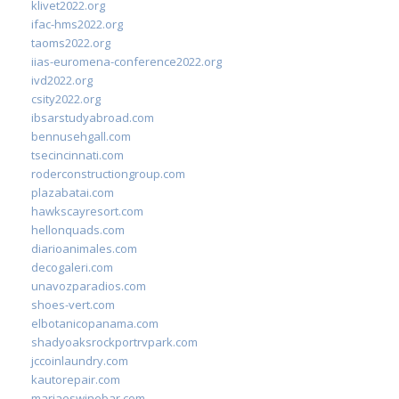
klivet2022.org
ifac-hms2022.org
taoms2022.org
iias-euromena-conference2022.org
ivd2022.org
csity2022.org
ibsarstudyabroad.com
bennusehgall.com
tsecincinnati.com
roderconstructiongroup.com
plazabatai.com
hawkscayresort.com
hellonquads.com
diarioanimales.com
decogaleri.com
unavozparadios.com
shoes-vert.com
elbotanicopanama.com
shadyoaksrockportrvpark.com
jccoinlaundry.com
kautorepair.com
marjaeswinebar.com