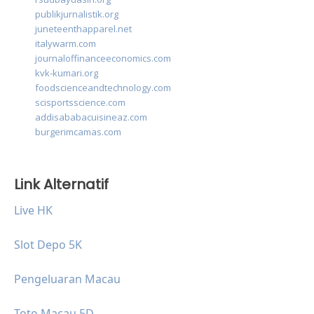
publikjurnalistik.org
juneteenthapparel.net
italywarm.com
journaloffinanceeconomics.com
kvk-kumari.org
foodscienceandtechnology.com
scisportsscience.com
addisababacuisineaz.com
burgerimcamas.com
Link Alternatif
Live HK
Slot Depo 5K
Pengeluaran Macau
Toto Macau 5D