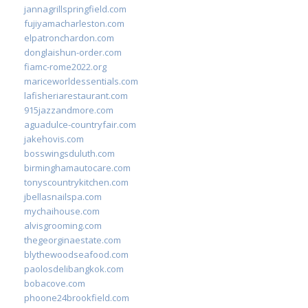
jannagrillspringfield.com
fujiyamacharleston.com
elpatronchardon.com
donglaishun-order.com
fiamc-rome2022.org
mariceworldessentials.com
lafisheriarestaurant.com
915jazzandmore.com
aguadulce-countryfair.com
jakehovis.com
bosswingsduluth.com
birminghamautocare.com
tonyscountrykitchen.com
jbellasnailspa.com
mychaihouse.com
alvisgrooming.com
thegeorginaestate.com
blythewoodseafood.com
paolosdelibangkok.com
bobacove.com
phoone24brookfield.com