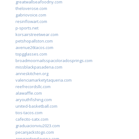
greatwallseafoodny.com
theloverose.com
gabriovoice.com
resinflowart.com
p-sports.net
korsairstreetwear.com
petshopallston.com
avenue26tacos.com
topgglasses.com
broadmoornailsspacoloradosprings.com
missblackpasadena.com
anneskitchen.org
valenciamarketytaqueria.com
reefrecordsllc.com
alawaffle.com
aryouthfishing.com
united-basketball.com
tios-tacos.com
cafecito-satx.com
graduacionviu2023.com
pecanjackstogo.com
zengardendayspa.com