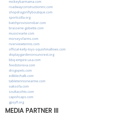
mickeybarmama.com
roadwayconstructioninc.com
shopdragonflyboutique.com
sportszilla.org
batchprovisionsbar.com
brasserie-gobette.com
musicrearte.com
morseysfarms.com
riverviewtennis.com
official-kelly-toys-squishmallows.com
displaygardenonsuncrest.org
bbq-empire-usa.com
feedstoreva.com
drogopets.com
ediblechalk.com
tabletennisnearme.com
oaksofa.com
soultacohtx.com
capishcaps.com
gpsyfl.org
MEDIA PARTNER III