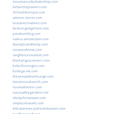
mountainsideskateshop.com
kirtlandcitytavern.com
301nutritionspot.com
ammos-stores.com
loceanecreations.com
birdsongridgefarm.com
joiedevivblog.com
valera-amsterdam.com
libertybrandhemp.com
norwoodinnwi.com
neighboursmarket.com
blackanguscareers.com
bolesfororegon.com
bodega-ole.com
thestreamlinerlounge.com
mestrinorubanofc.com
novelatherton.com
nassvalleygardens.net
electjohnstewart.com
omptourtravels.com
tribratanews-polreskebumen.com
rsudbayuasih.org