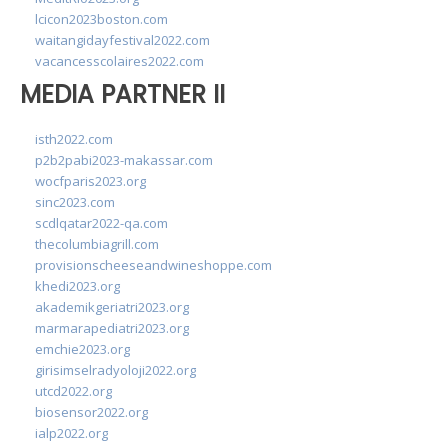
lcicon2023boston.com
waitangidayfestival2022.com
vacancesscolaires2022.com
MEDIA PARTNER II
isth2022.com
p2b2pabi2023-makassar.com
wocfparis2023.org
sinc2023.com
scdlqatar2022-qa.com
thecolumbiagrill.com
provisionscheeseandwineshoppe.com
khedi2023.org
akademikgeriatri2023.org
marmarapediatri2023.org
emchie2023.org
girisimselradyoloji2022.org
utcd2022.org
biosensor2022.org
ialp2022.org