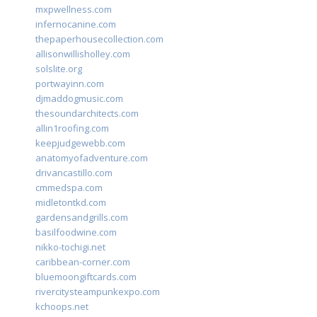
mxpwellness.com
infernocanine.com
thepaperhousecollection.com
allisonwillisholley.com
solslite.org
portwayinn.com
djmaddogmusic.com
thesoundarchitects.com
allin1roofing.com
keepjudgewebb.com
anatomyofadventure.com
drivancastillo.com
cmmedspa.com
midletontkd.com
gardensandgrills.com
basilfoodwine.com
nikko-tochigi.net
caribbean-corner.com
bluemoongiftcards.com
rivercitysteampunkexpo.com
kchoops.net