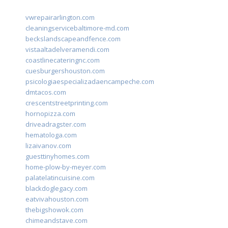
vwrepairarlington.com
cleaningservicebaltimore-md.com
beckslandscapeandfence.com
vistaaltadelveramendi.com
coastlinecateringnc.com
cuesburgershouston.com
psicologiaespecializadaencampeche.com
dmtacos.com
crescentstreetprinting.com
hornopizza.com
driveadragster.com
hematologa.com
lizaivanov.com
guesttinyhomes.com
home-plow-by-meyer.com
palatelatincuisine.com
blackdoglegacy.com
eatvivahouston.com
thebigshowok.com
chimeandstave.com